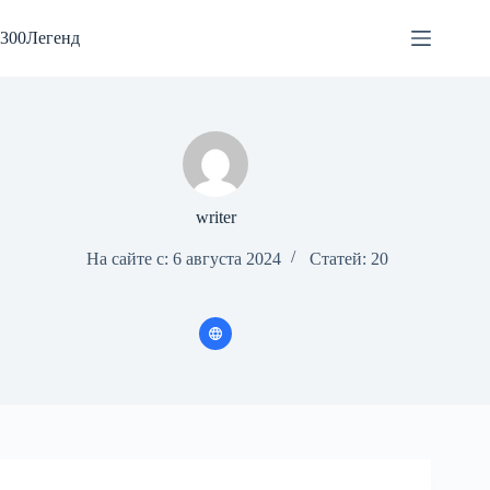
Перейти
к
300Легенд
сути
writer
На сайте с: 6 августа 2024
Статей: 20