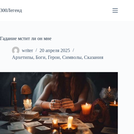
Перейти
к
300Легенд
сути
Гадание мстит ли он мне
writer
20 апреля 2025
Архетипы
,
Боги
,
Герои
,
Символы
,
Сказания