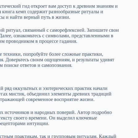
тический гид откроет вам доступ к древним знаниям и
ая книга кемп содержит разнообразные ритуалы и
ы и найти верный путь в жизни.
ий ритуал, связанный с саморефлексией. Запишите свои
 Далее, ознакомьтесь с символами, представленными в
шим проводником в процессе гадания.
е техники, попробуйте более сложные практики,
ия. Доверьтесь своим ощущениям, и результаты удивят
м поиске ответов и самопознания.
ый ряд оккультных и эзотерических практик начали
ругах мистик, объединил элементы древних традиций
, отражающей современное восприятие жизни.
ких источников и народных поверий. Автор подробно
нтексту своего времени. Он выделил ключевые
 рецепторами интуиции.
остным практикам, так и групповым ритуалам. Каждый