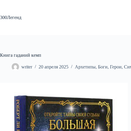
Перейти
к
сути
300Легенд
Книга гаданий кемп
writer
20 апреля 2025
Архетипы
,
Боги
,
Герои
,
Си