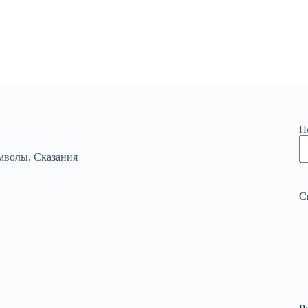
П
мволы
,
Сказания
С