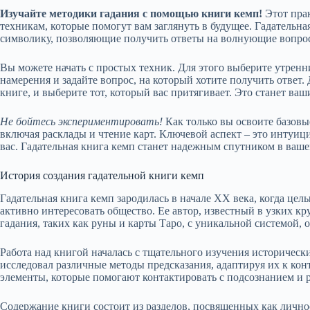
Изучайте методики гадания с помощью книги кемп!
Этот прак
техникам, которые помогут вам заглянуть в будущее. Гадательн
символику, позволяющие получить ответы на волнующие вопрос
Вы можете начать с простых техник. Для этого выберите утренн
намерения и задайте вопрос, на который хотите получить ответ.
книге, и выберите тот, который вас притягивает. Это станет ва
Не бойтесь экспериментировать!
Как только вы освоите базовы
включая расклады и чтение карт. Ключевой аспект – это интуиц
вас. Гадательная книга кемп станет надежным спутником в ваше
История создания гадательной книги кемп
Гадательная книга кемп зародилась в начале XX века, когда цел
активно интересовать общество. Ее автор, известный в узких к
гадания, таких как руны и карты Таро, с уникальной системой
Работа над книгой началась с тщательного изучения историчес
исследовал различные методы предсказания, адаптируя их к ко
элементы, которые помогают контактировать с подсознанием и
Содержание книги состоит из разделов, посвященных как личн