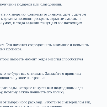
получение подарков или благодеяний.
вать их энергию. Совместите символы друг с другом
 к деталям позволит раскрыть скрытые смыслы и
 умом, и тогда гадания станут для вас настоящим
вет. Это поможет сосредоточить внимание и повысить
емя процесса.
тобы выбрать момент, когда энергия способствует
кто не будет вас отвлекать. Загадайте о приятных
тановить нужное настроение.
е расклады, которые кажутся вам подходящими для
у, поэтому важно понимать его логику.
 от выбранного расклада. Работайте с материалом так,
олжен вызывать ассоциации и эмоции.