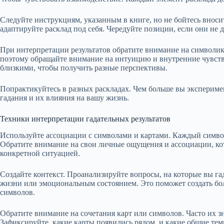
Следуйте инструкциям, указанным в книге, но не бойтесь внос
адаптируйте расклад под себя. Чередуйте позиции, если они не д
При интерпретации результатов обратите внимание на символик
поэтому обращайте внимание на интуицию и внутренние чувст
близкими, чтобы получить разные перспективы.
Попрактикуйтесь в разных раскладах. Чем больше вы экспериме
гадания и их влияния на вашу жизнь.
Техники интерпретации гадательных результатов
Используйте ассоциации с символами и картами. Каждый символ
Обратите внимание на свои личные ощущения и ассоциации, кот
конкретной ситуацией.
Создайте контекст. Проанализируйте вопросы, на которые вы га
жизни или эмоциональным состоянием. Это поможет создать бол
символов.
Обратите внимание на сочетания карт или символов. Часто их з
Зафиксируйте, какие карты появились рядом, и какие общие те