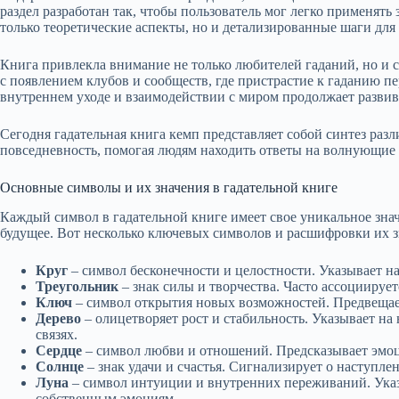
раздел разработан так, чтобы пользователь мог легко применять
только теоретические аспекты, но и детализированные шаги для
Книга привлекла внимание не только любителей гаданий, но и 
с появлением клубов и сообществ, где пристрастие к гаданию 
внутреннем уходе и взаимодействии с миром продолжает развив
Сегодня гадательная книга кемп представляет собой синтез раз
повседневность, помогая людям находить ответы на волнующие 
Основные символы и их значения в гадательной книге
Каждый символ в гадательной книге имеет свое уникальное зна
будущее. Вот несколько ключевых символов и расшифровки их з
Круг
– символ бесконечности и целостности. Указывает н
Треугольник
– знак силы и творчества. Часто ассоциирует
Ключ
– символ открытия новых возможностей. Предвещает
Дерево
– олицетворяет рост и стабильность. Указывает на
связях.
Сердце
– символ любви и отношений. Предсказывает эмоц
Солнце
– знак удачи и счастья. Сигнализирует о наступле
Луна
– символ интуиции и внутренних переживаний. Указ
собственным эмоциям.