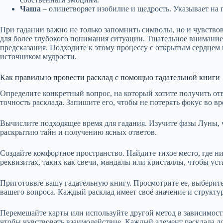
Чаша
– олицетворяет изобилие и щедрость. Указывает на 
При гадании важно не только запомнить символы, но и чувство
для более глубокого понимания ситуации. Тщательное внимание
предсказания. Подходите к этому процессу с открытым сердцем и
источником мудрости.
Как правильно провести расклад с помощью гадательной книги
Определите конкретный вопрос, на который хотите получить от
точность расклада. Запишите его, чтобы не потерять фокус во вр
Вычислите подходящее время для гадания. Изучите фазы Луны, ч
раскрытию тайн и получению ясных ответов.
Создайте комфортное пространство. Найдите тихое место, где ни
реквизитах, таких как свечи, мандалы или кристаллы, чтобы ус
Приготовьте вашу гадательную книгу. Просмотрите ее, выберит
вашего вопроса. Каждый расклад имеет своё значение и структур
Перемешайте карты или используйте другой метод в зависимости
чтобы чувствовать взаимодействие. Каждый элемент расклада д