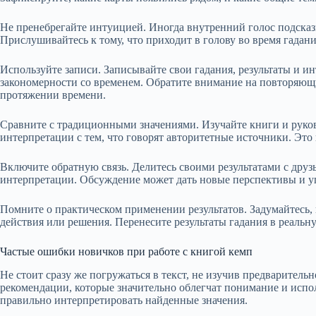
Не пренебрегайте интуицией. Иногда внутренний голос подсказы
Прислушивайтесь к тому, что приходит в голову во время гадан
Используйте записи. Записывайте свои гадания, результаты и и
закономерности со временем. Обратите внимание на повторяющи
протяжении времени.
Сравните с традиционными значениями. Изучайте книги и руков
интерпретации с тем, что говорят авторитетные источники. Эт
Включите обратную связь. Делитесь своими результатами с др
интерпретации. Обсуждение может дать новые перспективы и у
Помните о практическом применении результатов. Задумайтесь,
действия или решения. Перенесите результаты гадания в реальн
Частые ошибки новичков при работе с книгой кемп
Не стоит сразу же погружаться в текст, не изучив предваритель
рекомендации, которые значительно облегчат понимание и испо
правильно интерпретировать найденные значения.